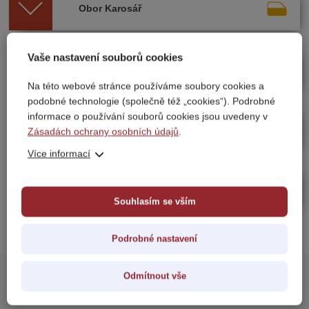
Obor Karosář
Vaše nastavení souborů cookies
Obor Autolakýrník
Na této webové stránce používáme soubory cookies a
podobné technologie (společně též „cookies“). Podrobné
informace o používání souborů cookies jsou uvedeny v
Obor Autoelektrikář
Zásadách ochrany osobních údajů
.
Více informací
Obor Renovace veteránů
Souhlasím se vším
Podrobné nastavení
Odmítnout vše