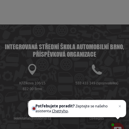
INTEGROVANÁ STŘEDNÍ ŠKOLA AUTOMOBILNÍ BRNO,
PŘÍSPĚVKOVÁ ORGANIZACE
Křižíkova 106/15
533 433 149
(spojovatelka)
612 00 Brno
Potřebujete poradit?
Zeptejte se našeho
asistenta
Chettyho
.
sekretariat@issabrno.cz
c84wg85