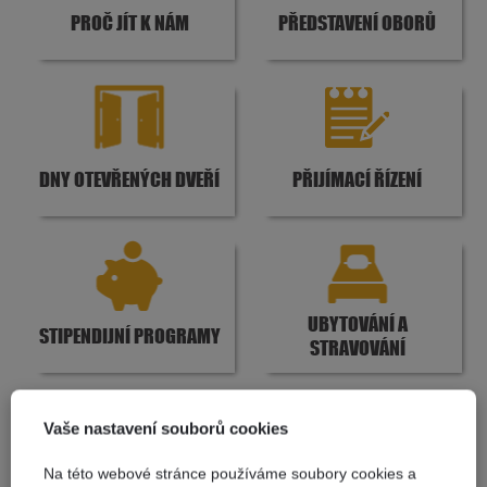
PROČ JÍT K NÁM
PŘEDSTAVENÍ OBORŮ
DNY OTEVŘENÝCH DVEŘÍ
PŘIJÍMACÍ ŘÍZENÍ
UBYTOVÁNÍ A
STIPENDIJNÍ PROGRAMY
STRAVOVÁNÍ
Vaše nastavení souborů cookies
Na této webové stránce používáme soubory cookies a
VYBAVENÍ ŽÁKŮ PRO
FAQ - ČASTO KLADENÉ