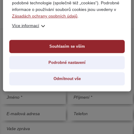
podobné technologie (společně též „cookies“). Podrobné
VÝUKU A VÝCVIK
DOTAZY
informace o používání souborů cookies jsou uvedeny v
Zásadách ochrany osobních údajů
.
Více informací
Souhlasím se vším
MÁTE OTÁZKU? NAPIŠTE NÁM
Podrobné nastavení
Stačí vyplnit tento formulář a budeme v kontaktu.
Odmítnout vše