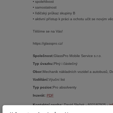
• spolehlivost
• samostatnost
• řidičský průkaz skupiny B
• aktivní přístup k práci a ochotu učit se novým v
Těšíme se na Vás!
https://glasspro.cz/
Společnost:
GlassPro Mobile Service s.r.o.
Typ úvazku:
Plný i částečný
Obor:
Mechanik nákladních vozidel a autobusů, D
Vzdělání:
Výuční list
Typ pozice:
Pro absolventy
Inzerát:
PDF
Kontaktní osoba:
David Sležek - 602187925 -
in