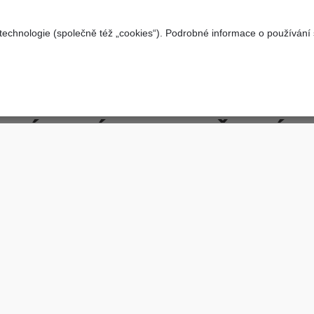
echnologie (společně též „cookies“). Podrobné informace o používání
MÁTE OTÁZKU? NAPIŠTE NÁM
Stačí vyplnit tento formulář a budeme v kontaktu.
ásady ochrany osobních údajů.