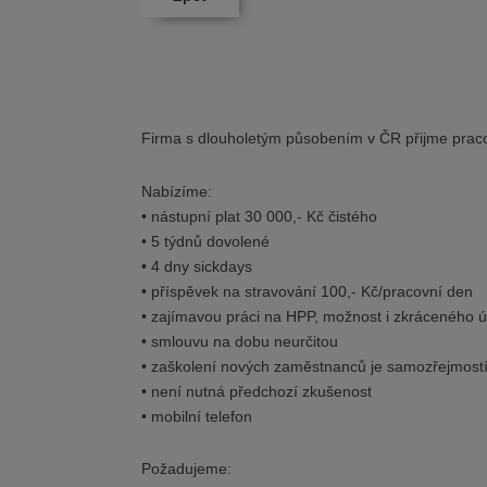
Firma s dlouholetým působením v ČR přijme praco
Nabízíme:
• nástupní plat 30 000,- Kč čistého
• 5 týdnů dovolené
• 4 dny sickdays
• příspěvek na stravování 100,- Kč/pracovní den
• zajímavou práci na HPP, možnost i zkráceného 
• smlouvu na dobu neurčitou
• zaškolení nových zaměstnanců je samozřejmost
• není nutná předchozí zkušenost
• mobilní telefon
Požadujeme: