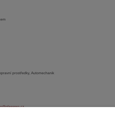
ěcem
opravní prostředky, Automechanik
fo@glasspro.cz