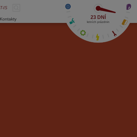
T-IS
23 DNÍ
Kontakty
letních prázdnin