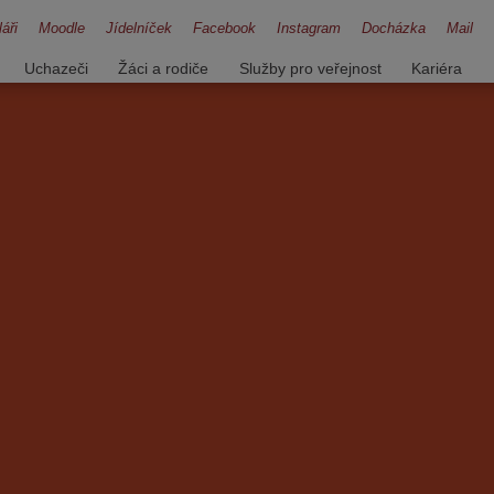
áři
Moodle
Jídelníček
Facebook
Instagram
Docházka
Mail
Uchazeči
Žáci a rodiče
Služby pro veřejnost
Kariéra