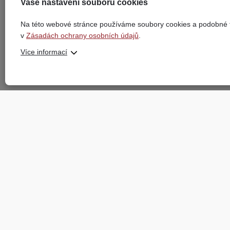
Vaše nastavení souborů cookies
Zpět
Na této webové stránce používáme soubory cookies a podobné t
v
Zásadách ochrany osobních údajů
.
Více informací
Souhlasím se zpracováním osobních údajů.
Z