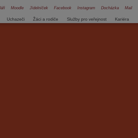
áři
Moodle
Jídelníček
Facebook
Instagram
Docházka
Mail
Uchazeči
Žáci a rodiče
Služby pro veřejnost
Kariéra