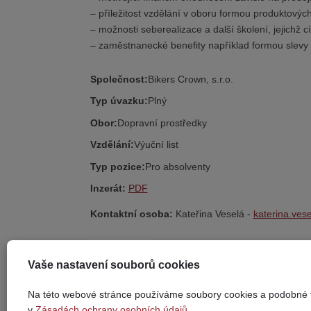
– příležitost vzdělání v oboru formou produktových
– možnosti seberealizace a další školení, jejichž 
– zaměstnanecké benefity například formou slevy
Společnost:
Bikers Crown, s.r.o.
Typ úvazku:
Plný
Obor:
Dopravní prostředky
Vzdělání:
Výuční list
Typ pozice:
Pro absolventy
Inzerát:
PDF
Kontaktní osoba:
Kateřina Veselá -
katerina.ves
Zpět
Vaše nastavení souborů cookies
Na této webové stránce používáme soubory cookies a podobné t
v
Zásadách ochrany osobních údajů
.