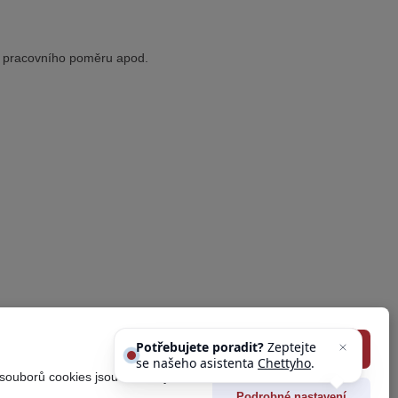
í pracovního poměru apod.
Potřebujete poradit?
Zeptejte
Souhlasím se vším
se našeho asistenta
Chettyho
.
 souborů cookies jsou uvedeny
Podrobné nastavení