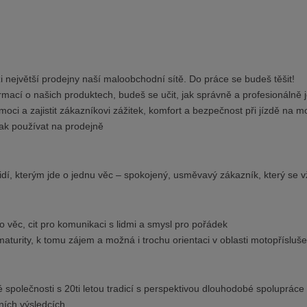
i největší prodejny naší maloobchodní sítě. Do práce se budeš těšit!
ormací o našich produktech, budeš se učit, jak správně a profesionálně 
ci a zajistit zákazníkovi zážitek, komfort a bezpečnost při jízdě na m
ak používat na prodejně
dí, kterým jde o jednu věc – spokojený, usměvavý zákazník, který se v
o věc, cit pro komunikaci s lidmi a smysl pro pořádek
urity, k tomu zájem a možná i trochu orientaci v oblasti motopříslušen
né společnosti s 20ti letou tradicí s perspektivou dlouhodobé spolupráce
ních výsledcích