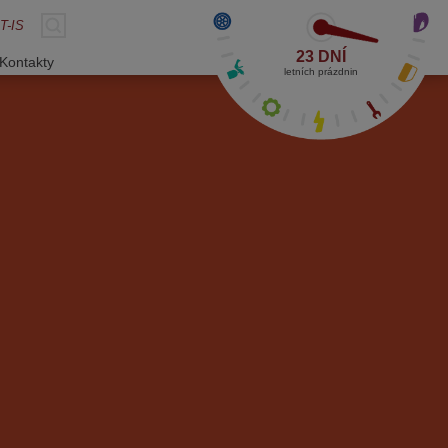
T-IS
23 DNÍ
Kontakty
letních prázdnin