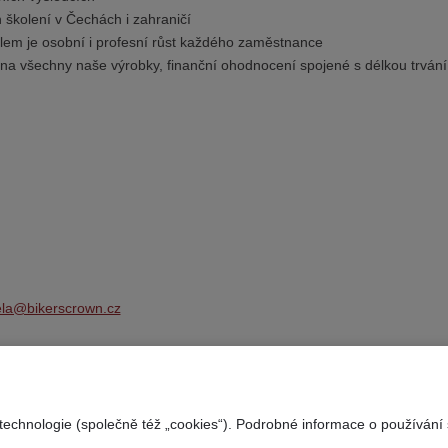
 školení v Čechách i zahraničí
cílem je osobní i profesní růst každého zaměstnance
 na všechny naše výrobky, finanční ohodnocení spojené s délkou trván
ela@bikerscrown.cz
echnologie (společně též „cookies“). Podrobné informace o používání