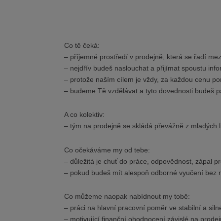
Co tě čeká:
– příjemné prostředí v prodejně, která se řadí mez
– nejdřív budeš naslouchat a přijímat spoustu inf
– protože naším cílem je vždy, za každou cenu pomo
– budeme Tě vzdělávat a tyto dovednosti budeš p
A co kolektiv:
– tým na prodejně se skládá převážně z mladých li
Co očekáváme my od tebe:
– důležitá je chuť do práce, odpovědnost, zápal pr
– pokud budeš mít alespoň odborné vyučení bez mat
Co můžeme naopak nabídnout my tobě:
– práci na hlavní pracovní poměr ve stabilní a sil
– motivující finanční ohodnocení závislé na prodej