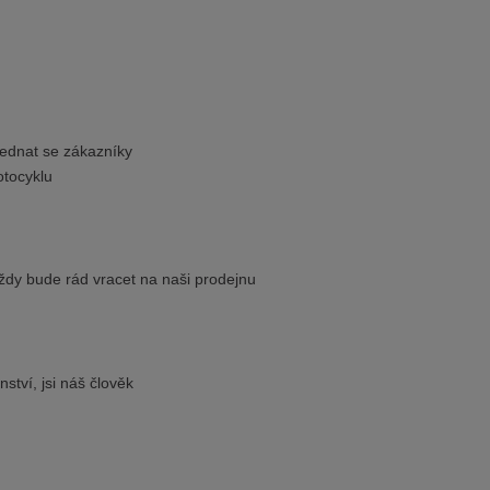
jednat se zákazníky
otocyklu
ždy bude rád vracet na naši prodejnu
ství, jsi náš člověk